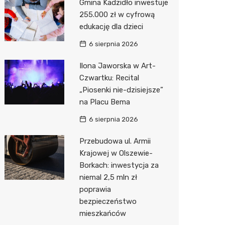
Gmina Kadzidło inwestuje
255.000 zł w cyfrową
od
edukację dla dzieci
6 sierpnia 2026
Ilona Jaworska w Art-
Czwartku: Recital
„Piosenki nie-dzisiejsze”
iego
na Placu Bema
arwią
6 sierpnia 2026
Przebudowa ul. Armii
Krajowej w Olszewie-
dny
Borkach: inwestycja za
niemal 2,5 mln zł
poprawia
bezpieczeństwo
mieszkańców