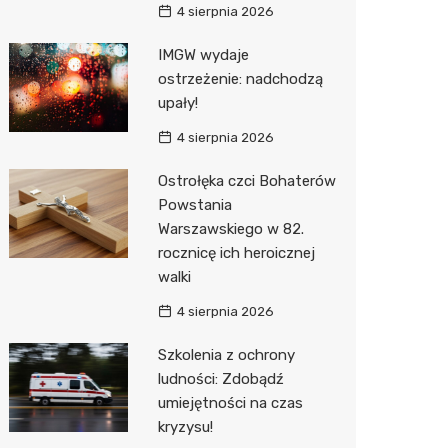
4 sierpnia 2026
IMGW wydaje
ostrzeżenie: nadchodzą
upały!
4 sierpnia 2026
Ostrołęka czci Bohaterów
Powstania
Warszawskiego w 82.
rocznicę ich heroicznej
walki
4 sierpnia 2026
Szkolenia z ochrony
ludności: Zdobądź
umiejętności na czas
kryzysu!