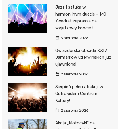
Jazz i sztuka w
harmonijnym duecie – MC
Kwadrat zaprasza na
wyjątkowy koncert
3 sierpnia 2026
Gwiazdorska obsada XXIV
Jarmarków Czerwińskich już
ujawniona!
2 sierpnia 2026
Sierpień pełen atrakcji w
Ostrołęckim Centrum
Kultury!
2 sierpnia 2026
Akcja „Motocykl” na