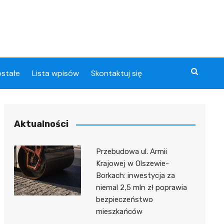
stałe
Lista wpisów
Skontaktuj się
Aktualności
U
Przebudowa ul. Armii
Krajowej w Olszewie-
nia
Borkach: inwestycja za
u
niemal 2,5 mln zł poprawia
bezpieczeństwo
mieszkańców