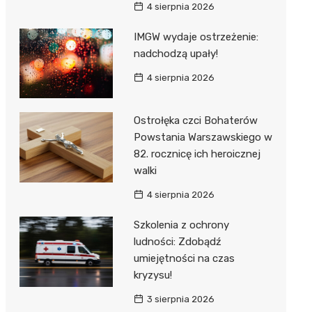
4 sierpnia 2026
IMGW wydaje ostrzeżenie:
nadchodzą upały!
4 sierpnia 2026
Ostrołęka czci Bohaterów
o
Powstania Warszawskiego w
ią
82. rocznicę ich heroicznej
walki
4 sierpnia 2026
Szkolenia z ochrony
ludności: Zdobądź
umiejętności na czas
kryzysu!
3 sierpnia 2026