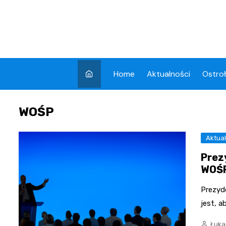
Skip
to
content
Home
Aktualności
Ostro
WOŚP
Aktual
Prez
WOŚ
Prezyd
jest, 
Łuka