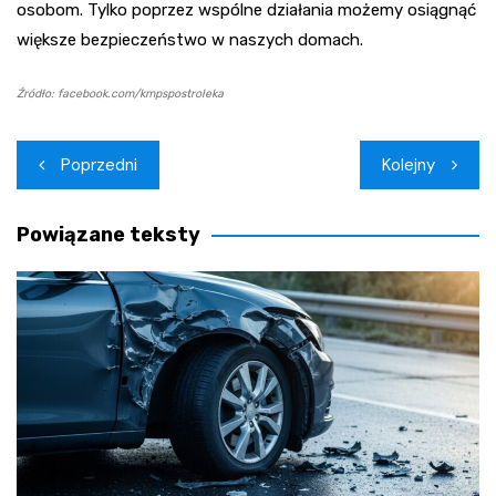
osobom. Tylko poprzez wspólne działania możemy osiągnąć
większe bezpieczeństwo w naszych domach.
Źródło: facebook.com/kmpspostroleka
Nawigacja
Poprzedni
Kolejny
wpisu
Powiązane teksty