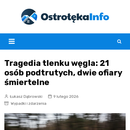
Skip
to
content
Tragedia tlenku węgla: 21
osób podtrutych, dwie ofiary
śmiertelne
Łukasz Dąbrowski
9 lutego 2026
Wypadki i zdarzenia