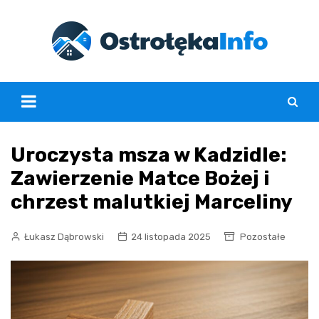
Skip
to
content
Uroczysta msza w Kadzidle:
Zawierzenie Matce Bożej i
chrzest malutkiej Marceliny
Łukasz Dąbrowski
24 listopada 2025
Pozostałe