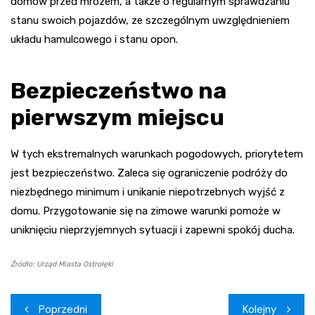
domów przed mrozem, a także o regularnym sprawdzaniu
stanu swoich pojazdów, ze szczególnym uwzględnieniem
układu hamulcowego i stanu opon.
Bezpieczeństwo na
pierwszym miejscu
W tych ekstremalnych warunkach pogodowych, priorytetem
jest bezpieczeństwo. Zaleca się ograniczenie podróży do
niezbędnego minimum i unikanie niepotrzebnych wyjść z
domu. Przygotowanie się na zimowe warunki pomoże w
uniknięciu nieprzyjemnych sytuacji i zapewni spokój ducha.
Źródło: Urząd Miasta Ostrołęki
Nawigacja
Poprzedni
Kolejny