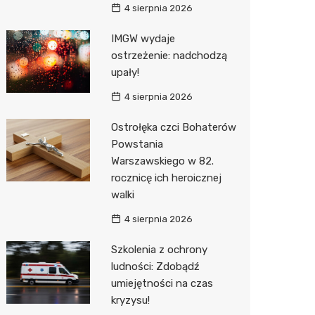
4 sierpnia 2026
Action
IMGW wydaje
Biedron
ostrzeżenie: nadchodzą
upały!
4 sierpnia 2026
Ostrołęka czci Bohaterów
Powstania
Warszawskiego w 82.
rocznicę ich heroicznej
walki
4 sierpnia 2026
Szkolenia z ochrony
ludności: Zdobądź
umiejętności na czas
kryzysu!