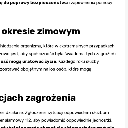
się do poprawy bezpieczeństwa
i zapewnienia pomocy
w okresie zimowym
chłodzenia organizmu, które w ekstremalnych przypadkach
zowe jest, aby społeczność była świadoma tych zagrożeń i
ność mogą uratować życie
. Każdego roku służby
pozostawać obojętnym na los osób, które mogą
cjach zagrożenia
kie działanie. Zgłoszenie sytuacji odpowiednim służbom
r alarmowy 112, aby powiadomić odpowiednie jednostki:
sty telefon może okazać się aktem ratującym życie
,