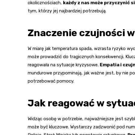
okolicznościach,
każdy z nas może przyczynić 
tym, którzy jej najbardziej potrzebują.
Znaczenie czujności 
W miarę jak temperatura spada, wzrasta ryzyko wy
może prowadzić do tragicznych konsekwencji. Kluc
reagowała na sytuacje kryzysowe.
Empatia i czuj
mundurowe przypominają, jak ważne jest, by nie 
potrzebować pomocy.
Jak reagować w sytua
Widząc osobę w potrzebie, najważniejsze jest szyb
może być kluczowe. Wystarczy zadzwonić pod nume
Policję, Straż Miejską lub pogotowie ratunkowe.
Pro