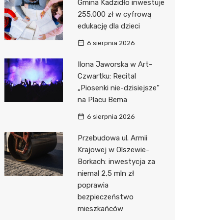
Gmina Kadzidło inwestuje
255.000 zł w cyfrową
Zwierzęta
Dermat
Pomoc 
Przedsz
Kino
Sklep z
edukację dla dzieci
Sklepy specjalistyczne
Okulista
Stacja 
Klub
Wetery
Jubiler
6 sierpnia 2026
Sieci handlowe
Ortope
Stacja p
Wesele
Optyk
Lidl
Ilona Jaworska w Art-
Czwartku: Recital
Usługi
Fizjoter
Mechan
Siłownia
Sklep w
Kauflan
Drukarn
„Piosenki nie-dzisiejsze”
Dietety
Księgar
Żabka
Dorabia
na Placu Bema
Psychot
Sklep r
Decath
Lombar
6 sierpnia 2026
Sklep m
Kwiaciar
Empik
Geodet
Przebudowa ul. Armii
Krajowej w Olszewie-
Przycho
Hebe
Meble n
Borkach: inwestycja za
niemal 2,5 mln zł
Media E
Taxi
poprawia
bezpieczeństwo
Pepco
Fotogra
mieszkańców
Sinsey