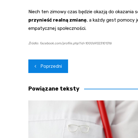
Niech ten zimowy czas będzie okazją do okazania so
przynieść realną zmianę
, a każdy gest pomocy je
empatycznej społeczności.
Źródło: facebook.com/profile.php?id=100069323101316
Nawigacja
Poprzedni
wpisu
Powiązane teksty