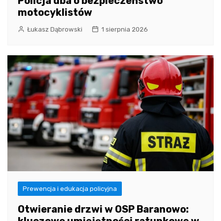
Policja dba o bezpieczeństwo
motocyklistów
Łukasz Dąbrowski
1 sierpnia 2026
Prewencja i edukacja policyjna
Otwieranie drzwi w OSP Baranowo:
kluczowe umiejętności ratunkowe w