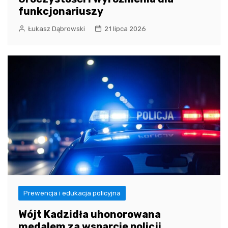
funkcjonariuszy
Łukasz Dąbrowski
21 lipca 2026
Prewencja i edukacja policyjna
Wójt Kadzidła uhonorowana
medalem za wsparcie policji