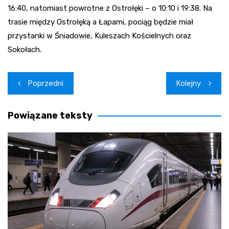
16:40, natomiast powrotne z Ostrołęki – o 10:10 i 19:38. Na
trasie między Ostrołęką a Łapami, pociąg będzie miał
przystanki w Śniadowie, Kuleszach Kościelnych oraz
Sokołach.
Nawigacja
Poprzedni
Kolejny
wpisu
Powiązane teksty