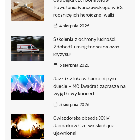
Ostrołęka czci Bohaterów
Powstania Warszawskiego w 82.
rocznicę ich heroicznej walki
4 sierpnia 2026
Szkolenia z ochrony ludności:
Zdobądź umiejętności na czas
kryzysu!
3 sierpnia 2026
Jazz i sztuka w harmonijnym
duecie – MC Kwadrat zaprasza na
wyjątkowy koncert
3 sierpnia 2026
Gwiazdorska obsada XXIV
Jarmarków Czerwińskich już
ujawniona!