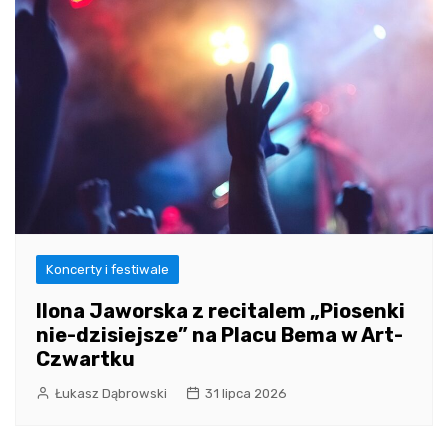
Koncerty i festiwale
Ilona Jaworska z recitalem „Piosenki
nie-dzisiejsze” na Placu Bema w Art-
Czwartku
Łukasz Dąbrowski
31 lipca 2026