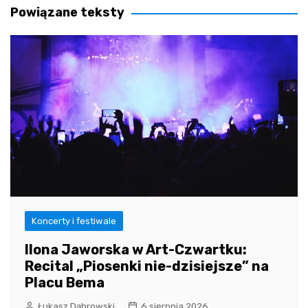
Powiązane teksty
Koncerty i festiwale
Ilona Jaworska w Art-Czwartku:
Recital „Piosenki nie-dzisiejsze” na
Placu Bema
Łukasz Dąbrowski
6 sierpnia 2026