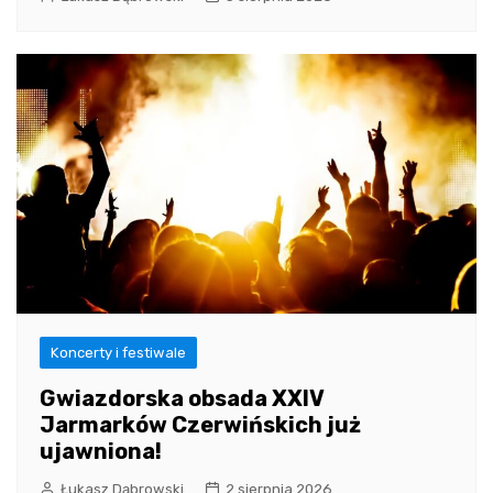
Koncerty i festiwale
Gwiazdorska obsada XXIV
Jarmarków Czerwińskich już
ujawniona!
Łukasz Dąbrowski
2 sierpnia 2026