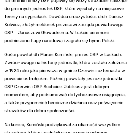
Na terenie remizy OSP pojawiły się wozy strażackie należące
do gminnych jednostek OSP, które wjechały na miejscowe
tereny na sygnałach. Dowódca uroczystości, druh Dariusz
Kolwicz, złożył meldunek prezesowi zarządu powiatowego
OSP – Januszowi Głowackiemu. W trakcie ceremonii
podniesiono flagę narodową i zagrało się hymn Polski.
Gości powitał dh Marcin Kumiński, prezes OSP w Laskach.
Zwrócił uwagę na historię jednostki, która została założona
w 1924 roku jako pierwsza w gminie Czerwin i czternasta w
powiecie ostrołęckim. Później powstały jeszcze jednostki
OSP Czerwin i OSP Suchcice. Jubileusz jest dobrym
momentem, aby podsumować dotychczasowe osiągnięcia,
a także przypomnieć heroiczne działania oraz poświęcenie
strażaków dla dobra społeczności.
Na koniec, Kumiński podziękował za ofiarność wszystkim
strażakom, którzy zasłużyli się w rozwoju ochrony