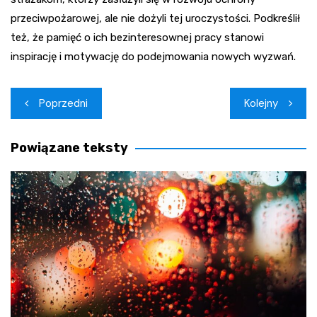
przeciwpożarowej, ale nie dożyli tej uroczystości. Podkreślił
też, że pamięć o ich bezinteresownej pracy stanowi
inspirację i motywację do podejmowania nowych wyzwań.
Nawigacja
Poprzedni
Kolejny
wpisu
Powiązane teksty