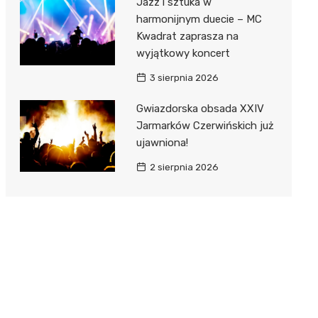
Jazz i sztuka w
harmonijnym duecie – MC
Kwadrat zaprasza na
wyjątkowy koncert
3 sierpnia 2026
Gwiazdorska obsada XXIV
Jarmarków Czerwińskich już
ujawniona!
2 sierpnia 2026