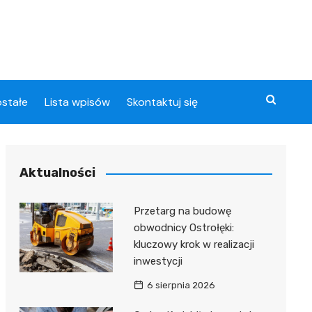
stałe
Lista wpisów
Skontaktuj się
Aktualności
U
Przetarg na budowę
obwodnicy Ostrołęki:
nia
kluczowy krok w realizacji
u
inwestycji
6 sierpnia 2026