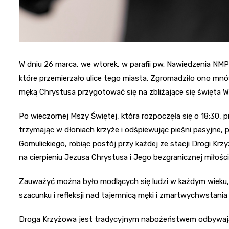
W dniu 26 marca, we wtorek, w parafii pw. Nawiedzenia NM
które przemierzało ulice tego miasta. Zgromadziło ono mn
męką Chrystusa przygotować się na zbliżające się święta Wi
Po wieczornej Mszy Świętej, która rozpoczęła się o 18:30, pr
trzymając w dłoniach krzyże i odśpiewując pieśni pasyjne, p
Gomulickiego, robiąc postój przy każdej ze stacji Drogi K
na cierpieniu Jezusa Chrystusa i Jego bezgranicznej miłości 
Zauważyć można było modlących się ludzi w każdym wieku,
szacunku i refleksji nad tajemnicą męki i zmartwychwstania
Droga Krzyżowa jest tradycyjnym nabożeństwem odbywając