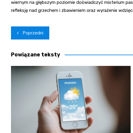
wiernym na głębszym poziomie doświadczyć misterium pasc
refleksję nad grzechem i zbawieniem oraz wyrażenie wdzięc
Nawigacja
Poprzedni
wpisu
Powiązane teksty