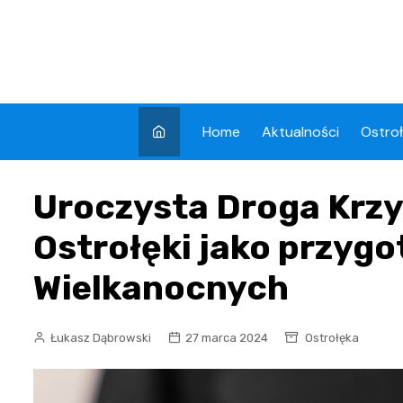
Skip
to
content
Home
Aktualności
Ostro
Uroczysta Droga Krzy
Ostrołęki jako przygo
Wielkanocnych
Łukasz Dąbrowski
27 marca 2024
Ostrołęka