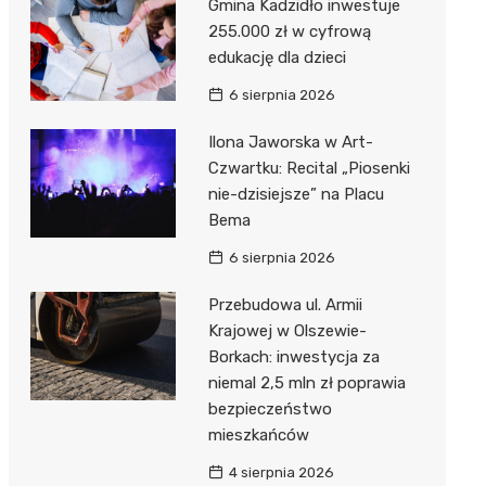
Gmina Kadzidło inwestuje
255.000 zł w cyfrową
edukację dla dzieci
6 sierpnia 2026
Ilona Jaworska w Art-
Czwartku: Recital „Piosenki
nie-dzisiejsze” na Placu
o
Bema
ią
6 sierpnia 2026
Przebudowa ul. Armii
Krajowej w Olszewie-
Borkach: inwestycja za
niemal 2,5 mln zł poprawia
bezpieczeństwo
mieszkańców
4 sierpnia 2026